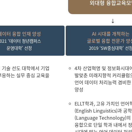
외대형 융합교육모
↓
데이터 융합 인재 양성
AI 시대를 개척하는
글로벌 융합 전문가 양
2021 ‘데이터 청년캠퍼스
운영대학’ 선정
2019 ‘SW중심대학’ 선
 기술 선도 대학에서 기업
4차 산업혁명 및 정보화시대
부응하는 실무 중심 교육을
발맞춘 미래지향적 커리큘럼
언어 데이터 처리능력 겸비한
양성
ELLT학과, 고유 가치인 언어
(English Linguistics)과 공학
(Language Technology)의
융합으로 단일 학과 내에서 
시대에 맞는 언어 데이터 처