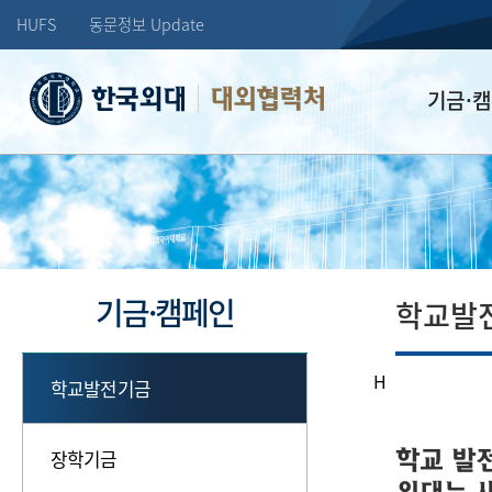
HUFS
동문정보 Update
대외협력처
기금·
학교발전기
장학기금
선배드림 장
기금·캠페인
학교발
H
학교발전기금
학교 발
장학기금