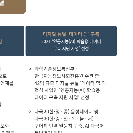
델
디지털 뉴딜 ‘데이터 댐’ 구축
성
2021 ‘인공지능(AI) 학습용 데이터
정
구축 지원 사업’ 선정
에
과학기술정보통신부 ·
으로
한국지능정보사회진흥원 주관 총
 인재를
42억 규모 디지털 뉴딜 ‘데이터 댐’의
핵심 사업인 ‘인공지능(AI) 학습용
데이터 구축 지원 사업’ 선정
학
다국어(한-영 · 중) 음성데이터 및
다국어(한-중 · 일 · 독 · 불 · 서)
정보화
구어체 번역 말뭉치 구축, AI 다국어
리 인재를
통번역기 개발