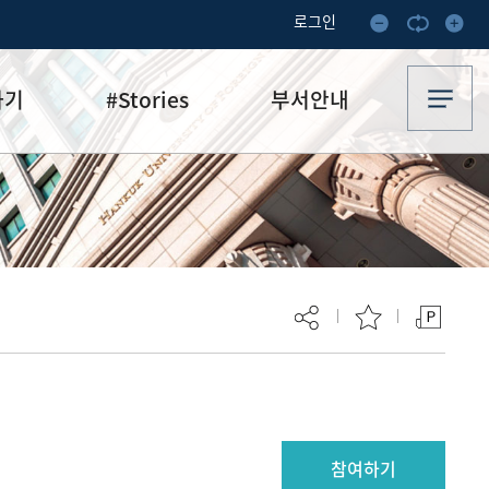
로그인
하기
#Stories
부서안내
기부·수혜스토리
업무안내
기금소식
오시는 길
추천
이달의 기부자
보
현재 페이지를 즐겨찾는 메뉴로
등록하시겠습니까?
참여하기