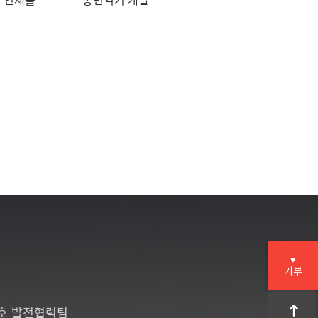
♥
기부
6호 발전협력팀