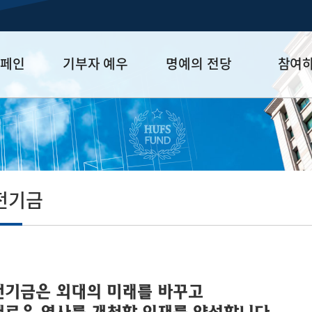
캠페인
기부자 예우
명예의 전당
참여
금
예우 프로그램
HUFS Honor
참여방법
세제 혜택
Diamond Club
기부하기
학금
Platinum Club
잠재기부자 
졸업동문 정
전기금
업데이트
전기금은 외대의 미래를 바꾸고