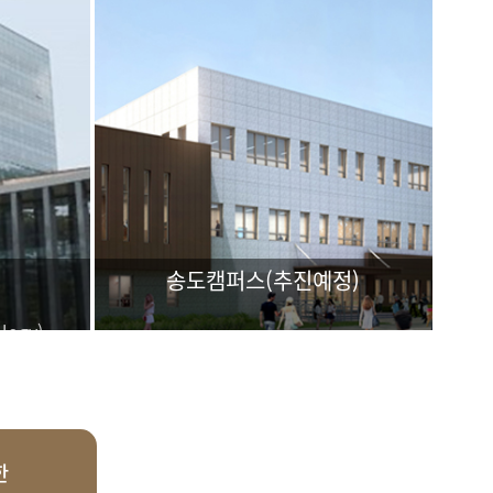
송도캠퍼스(추진예정)
logy)
echnology) 기반
첨단과학 특화 대학
한