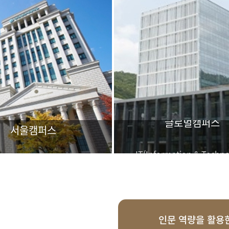
글로벌캠퍼스
서울캠퍼스
IT(Information & Techno
어문·사회과학 중심
BT(BioTechnology) CT(Culture T
다국어 외국학대학
실용학문 융합대학
인문 역량을 활용