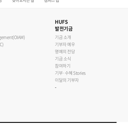
청
찾아오시는 길
캠퍼스 맵
HUFS
발전기금
nagement(OIAM)
기금 소개
C)
기부자 예우
명예의 전당
기금 소식
참여하기
기부·수혜 Stories
이달의 기부자
-