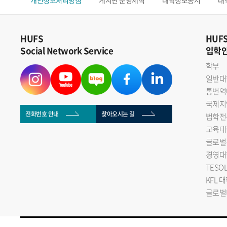
개인정보처리방침
게시판 운영세칙
대학정보공시
대
HUFS
HUF
Social Network Service
입학
학부
일반대
통번역
국제지
전화번호 안내
찾아오시는 길
법학전
교육대
글로벌
경영대
TESO
KFL 
글로벌