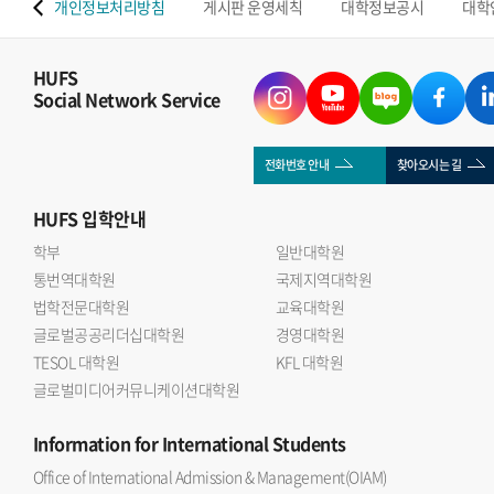
 맵
개인정보처리방침
게시판 운영세칙
대학정보공시
대학
HUFS
Social Network Service
전화번호 안내
찾아오시는 길
HUFS
입학안내
학부
일반대학원
통번역대학원
국제지역대학원
법학전문대학원
교육대학원
글로벌공공리더십대학원
경영대학원
TESOL 대학원
KFL 대학원
글로벌미디어커뮤니케이션대학원
Information
for International Students
Office of International Admission & Management(OIAM)