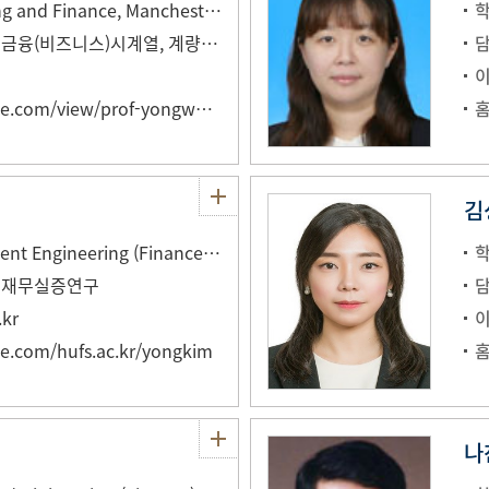
Ph.D. in Accounting and Finance, Manchester Business School, Manchester, UK
재무관리, 위험관리, 금융(비즈니스)시계열, 계량재무
https://sites.google.com/view/prof-yongwoonglee/%ED%99%88
김
Ph.D. in Management Engineering (Finance), KAIST
, 재무실증연구
kr
gle.com/hufs.ac.kr/yongkim
나