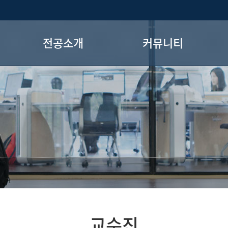
전공소개
커뮤니티
교과과정
학과공지
학과 인턴십 프로그램
강의자료실
학과 인턴십 규정
학과앨범
졸업인정기준
학생회
장학금안내
학회
GTEP
전공로드맵
교수진