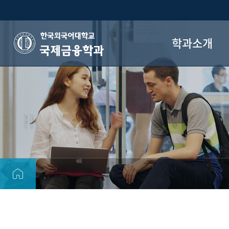
학과소개
국제금융학과
학과소개
학과장 인사말
교수진
학과 연혁
졸업 후 진로
오시는 길