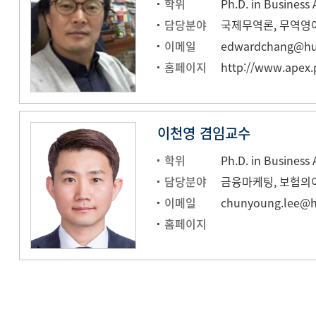
학위
담당분야
국제무역론, 무역영어
이메일
edwardchang@huf
홈페이지
http://www.apex.
이천영 겸임교수
학위
담당분야
금융마케팅, 보험의
이메일
chunyoung.lee@hu
홈페이지