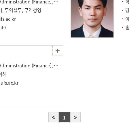
Ph.D. in Business Administration (Finance), HUFS
, 무역실무, 무역경영
s.ac.kr
ph/
Ph.D. in Business Administration (Finance), HUFS
이해
fs.ac.kr
1