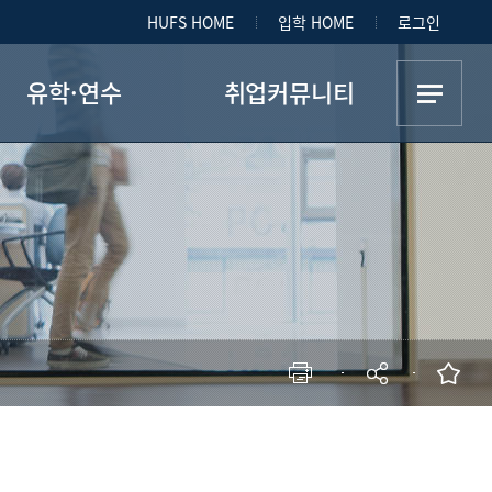
HUFS HOME
입학 HOME
로그인
유학·연수
취업커뮤니티
복수학위프로그램
취업(인턴)게시판
7+1파견장학생
취업(인턴)경험담
교환학생
길라잡이
현재 페이지를 즐겨찾는 메뉴로