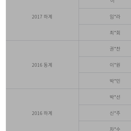
이 *
2017 하계
임*라
최*회
권*찬
2016 동계
이*원
박*민
박*선
2016 하계
신*주
차*수