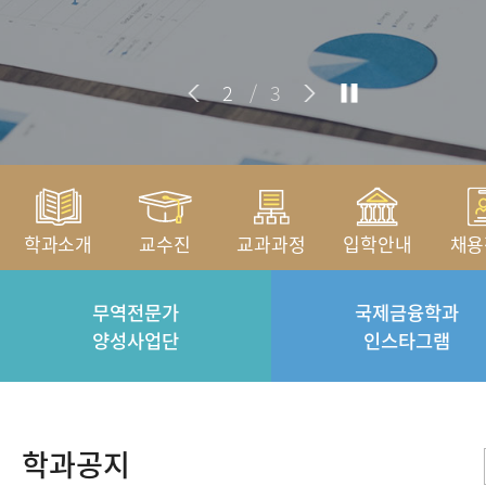
2
/
3
학과소개
교수진
교과과정
입학안내
채용
무역전문가
국제금융학과
양성사업단
인스타그램