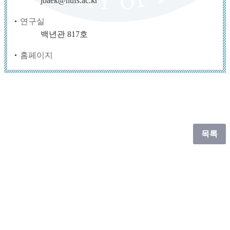
jbaek@hufs.ac.kr
연구실
백년관 817호
홈페이지