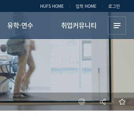
HUFS HOME
입학 HOME
로그인
유학·연수
취업커뮤니티
복수학위프로그램
취업(인턴)게시판
7+1파견장학생
취업(인턴)경험담
교환학생
길라잡이
현재 페이지를 즐겨찾는 메뉴로