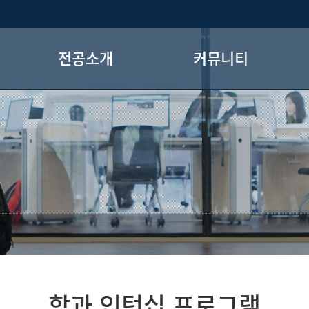
전공소개
커뮤니티
교과과정
학과공지
학과 인턴십 프로그램
강의자료실
학과 인턴십 규정
학과앨범
졸업인정기준
학생회
장학금안내
학회
GTEP
전공로드맵
학과 인턴십 프로그램