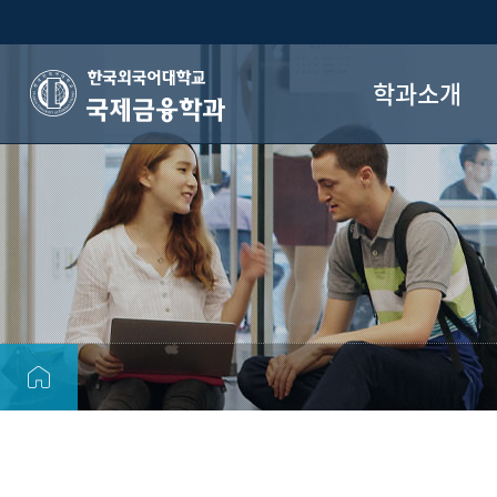
학과소개
국제금융학과
학과소개
학과장 인사말
교수진
학과 연혁
졸업 후 진로
오시는 길