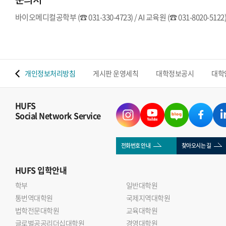
바이오메디컬공학부 (☎ 031-330-4723) / AI 교육원 (☎ 031-8020-5122
 맵
개인정보처리방침
게시판 운영세칙
대학정보공시
대학
HUFS
Social Network Service
전화번호 안내
찾아오시는 길
HUFS
입학안내
학부
일반대학원
통번역대학원
국제지역대학원
법학전문대학원
교육대학원
글로벌공공리더십대학원
경영대학원