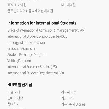
TESOL 대학원
KFL 대학원
글로벌미디어커뮤니케이션대학원
Information
for International Students
Office of International Admission & Management(OIAM)
International Student Support Center(ISSC)
Undergraduate Admission
Graduate Admission
Student Exchange Program
Visiting Program
International Summer Session(ISS)
International Student Organization(ISO)
HUFS
발전기금
기금 소개
기부자 예우
명예의 전당
기금 소식
참여하기
기부·수혜 Stories