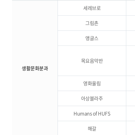
세레브로
그림촌
앵글스
목요음악반
생활문화분과
영화울림
아상블라주
Humans of HUFS
해갈