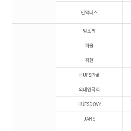
인액터스
얼소리
하울
취현
HUFSPhil
외대연극회
HUFSDOVY
JANE