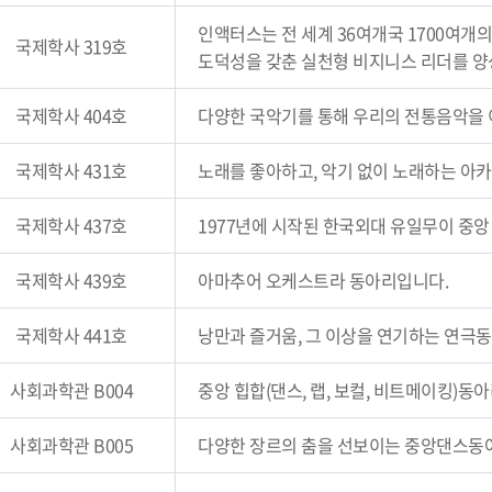
인액터스는 전 세계 36여개국 1700여개
국제학사 319호
도덕성을 갖춘 실천형 비지니스 리더를 양
국제학사 404호
다양한 국악기를 통해 우리의 전통음악을
국제학사 431호
노래를 좋아하고, 악기 없이 노래하는 아
국제학사 437호
1977년에 시작된 한국외대 유일무이 중
국제학사 439호
아마추어 오케스트라 동아리입니다.
국제학사 441호
낭만과 즐거움, 그 이상을 연기하는 연극
사회과학관 B004
중앙 힙합(댄스, 랩, 보컬, 비트메이킹)동
사회과학관 B005
다양한 장르의 춤을 선보이는 중앙댄스동