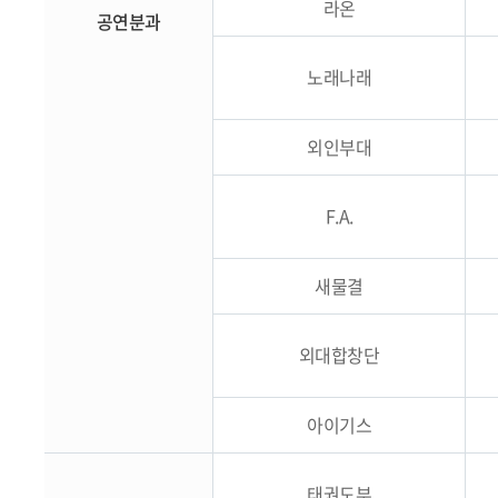
라온
공연분과
노래나래
외인부대
F.A.
새물결
외대합창단
아이기스
태권도부