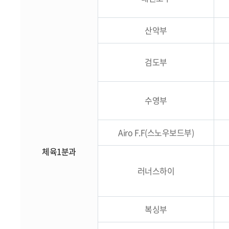
산악부
검도부
수영부
Airo F.F(스노우보드부)
체육1분과
러너스하이
복싱부