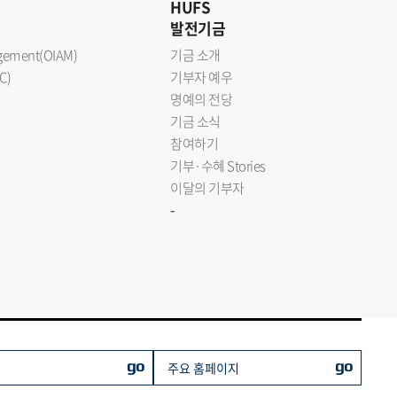
HUFS
발전기금
nagement(OIAM)
기금 소개
C)
기부자 예우
명예의 전당
기금 소식
참여하기
기부·수혜 Stories
이달의 기부자
-
go
go
주요 홈페이지