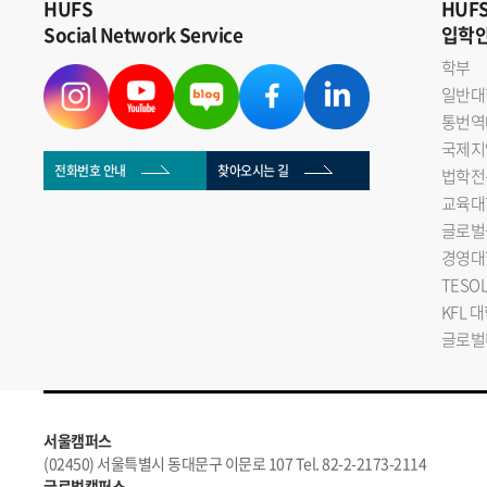
HUFS
HUF
Social Network Service
입학
학부
일반대
통번역
국제지
전화번호 안내
찾아오시는 길
법학전
교육대
글로벌
경영대
TESO
KFL 
글로벌
서울캠퍼스
(02450) 서울특별시 동대문구 이문로 107 Tel. 82-2-2173-2114
글로벌캠퍼스