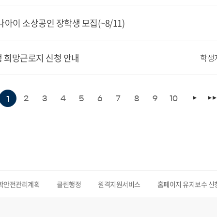
나아이 소상공인 장학생 모집(~8/11)
학생 희망근로지 신청 안내
학생
2
3
4
5
6
7
8
9
10
1
학안전관리계획
클린행정
원격지원서비스
홈페이지 유지보수 신