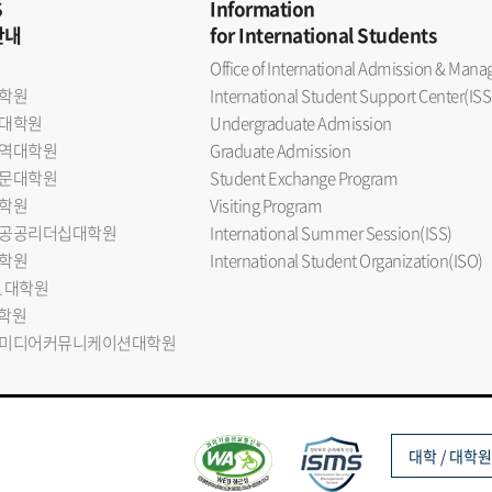
S
Information
안내
for International Students
Office of International Admission & Ma
학원
International Student Support Center(ISS
대학원
Undergraduate Admission
역대학원
Graduate Admission
문대학원
Student Exchange Program
학원
Visiting Program
공공리더십대학원
International Summer Session(ISS)
학원
International Student Organization(ISO)
L 대학원
대학원
미디어커뮤니케이션대학원
대학 / 대학원