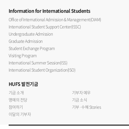
Information
for International Students
Office of International Admission & Management(OIAM)
International Student Support Center(ISSC)
Undergraduate Admission
Graduate Admission
Student Exchange Program
Visiting Program
International Summer Session(ISS)
International Student Organization(ISO)
HUFS
발전기금
기금 소개
기부자 예우
명예의 전당
기금 소식
참여하기
기부·수혜 Stories
이달의 기부자