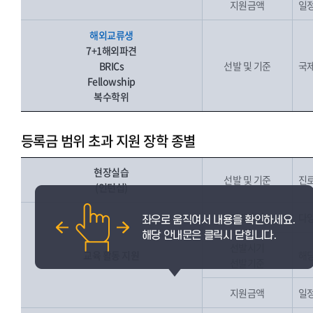
지원금액
일
해외교류생
7+1해외파견
BRICs
선발 및 기준
국제
Fellowship
복수학위
등록금 범위 초과 지원 장학 종별
현장실습
선발 및 기준
진로
(인턴십)
선발대상
다양
선발시기
교육 활동 지원
해당
선발기준
지원금액
일