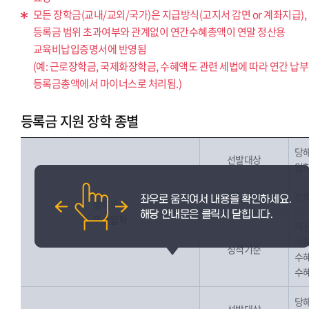
모든 장학금(교내/교외/국가)은 지급방식(고지서 감면 or 계좌지급),
등록금 범위 초과여부와 관계없이 연간수혜총액이 연말 정산용
교육비납입증명서에 반영됨
(예: 근로장학금, 국제화장학금, 수혜액도 관련 세법에 따라 연간 납
등록금총액에서 마이너스로 처리됨.)
등록금 지원 장학 종별
당해
선발대상
입학
지원금액
장학
성적우수
우수입학
직전
수혜
성적기준
수혜
수혜
당해