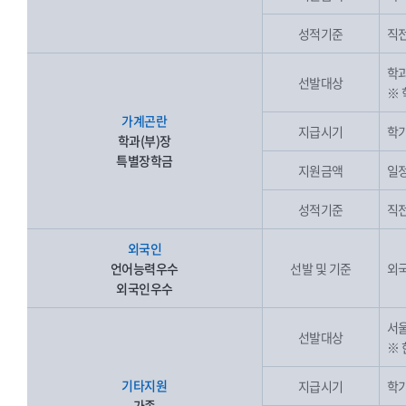
성적기준
직전
학과
선발대상
※ 
가계곤란
지급시기
학기
학과(부)장
특별장학금
지원금액
일
성적기준
직전
외국인
언어능력우수
선발 및 기준
외
외국인우수
서울
선발대상
※
기타지원
지급시기
학기
가족