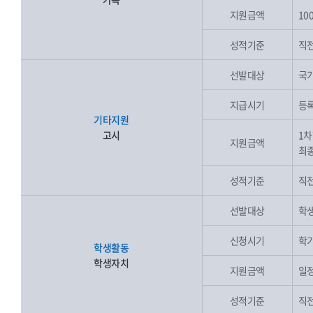
지원금액
10
성적기준
직전
선발대상
국가
지급시기
등록
기타지원
고시
1차
지원금액
최종
성적기준
직전
선발대상
학생
신청시기
학기
학생활동
학생자치
지원금액
일
성적기준
직전