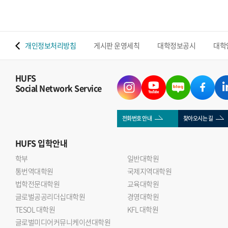
 맵
개인정보처리방침
게시판 운영세칙
대학정보공시
대학
HUFS
Social Network Service
전화번호 안내
찾아오시는 길
HUFS
입학안내
학부
일반대학원
통번역대학원
국제지역대학원
법학전문대학원
교육대학원
글로벌공공리더십대학원
경영대학원
TESOL 대학원
KFL 대학원
글로벌미디어커뮤니케이션대학원