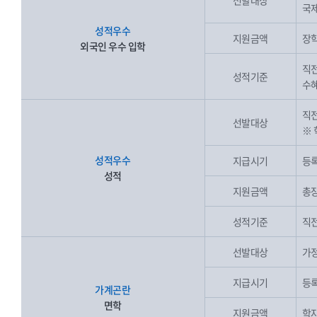
선발대상
국제
성적우수
지원금액
장학
외국인 우수 입학
직전
성적기준
수혜
직전
선발대상
※ 
성적우수
지급시기
등록
성적
지원금액
총장
성적기준
직전
선발대상
가정
지급시기
등록
가계곤란
면학
지원금액
학