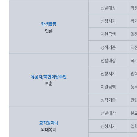
선발대상
학생
신청시기
학기
학생활동
언론
지원금액
일
성적기준
직전
선발대상
국가
신청시기
입학
유공자/북한이탈주민
보훈
지원금액
등록
성적기준
관련
선발대상
본교
교직원자녀
신청시기
입학
외대복지