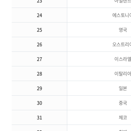
23
아일랜
24
에스토니
25
영국
26
오스트리
27
이스라
28
이탈리
29
일본
30
중국
31
체코