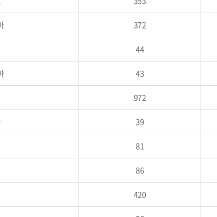
드
353
아
372
44
아
43
엘
972
아
39
81
86
420