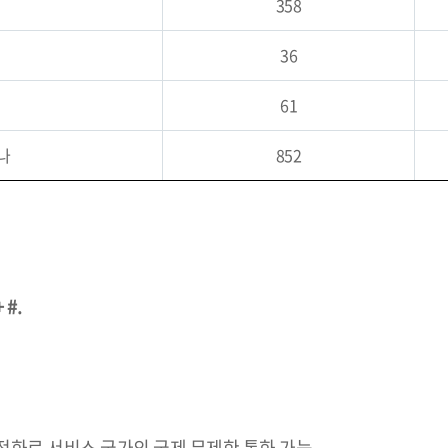
358
36
61
나
852
 #.
전화로 서비스 국가의 국제 무제한 통화 가능