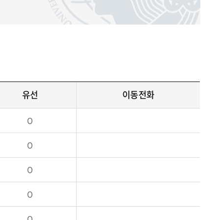
유선
이동전화
O
O
O
O
O