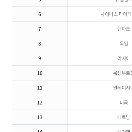
6
차이니스 타이페
7
덴마크
8
독일
9
러시아
10
룩셈부르
11
말레이시
12
미국
13
베트남
14
벨기에