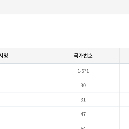
도시명
국가번호
1-671
30
드
31
이
47
드
64