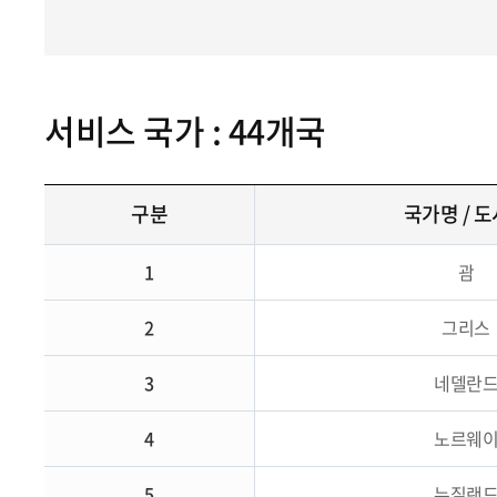
서비스 국가 : 44개국
구분
국가명 / 
1
괌
2
그리스
3
네델란
4
노르웨
5
뉴질랜