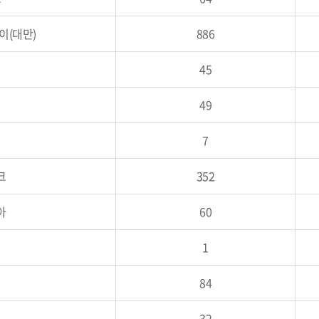
이(대만)
886
45
49
7
크
352
아
60
1
84
32