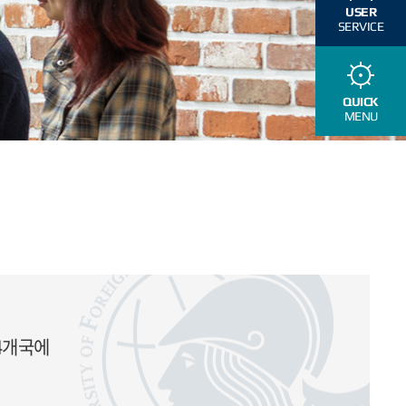
USER
SERVICE
QUICK
MENU
44개국에