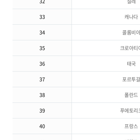
32
칠레
33
캐나다
34
콜롬비
35
크로아티
36
태국
37
포르투
38
폴란드
39
푸에토리
40
프랑스